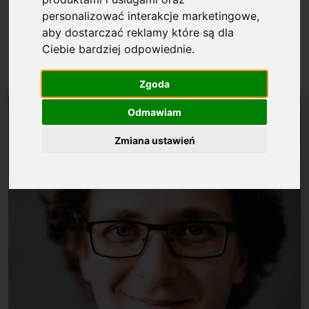
personalizować interakcje marketingowe
,
Dr hab., prof. UJ Krystian
aby dostarczać reklamy które są dla
Ciebie bardziej odpowiednie
.
Barzykowski
Zgoda
Odmawiam
Zmiana ustawień