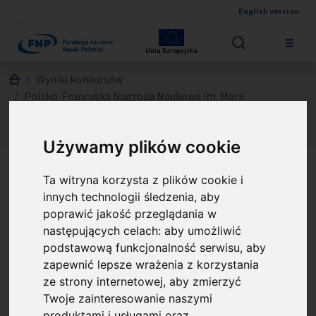
English version
Przejdź do treści
Unia Europejska
Jesteś tutaj:
Wyniki konkursów
Polsko-Francuska Nagroda Naukowa im. Marii
Skłodowskiej-Curie i Pierre’a Curie
O laureatach
Używamy plików cookie
Laureaci nagrody Polsko-
Ta witryna korzysta z plików cookie i
innych technologii śledzenia, aby
Francuska Nagroda
poprawić jakość przeglądania w
Naukowa im. Marii
następujących celach:
aby umożliwić
podstawową funkcjonalność serwisu
,
aby
Skłodowskiej-Curie i
zapewnić lepsze wrażenia z korzystania
Pierre’a Curie
ze strony internetowej
,
aby zmierzyć
Twoje zainteresowanie naszymi
produktami i usługami oraz