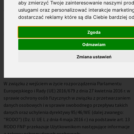
aby zmierzyć Twoje zainteresowanie naszymi prod
prowadzonego przez Sąd Rejonowy dla m. st. Warszawy w
usługami oraz personalizować interakcje marketi
Warszawie, Wydział XIII Gospodarczy, pod numerem
dostarczać reklamy które są dla Ciebie bardziej 
0000109744, NIP 526-03-11-952, REGON 012001533 (dalej
zwaną: ?FNP?) danych osobowych osób korzystających ze
Zgoda
stron
internetowych
https://www.fnp.org.pl/
,
https://start.fnp.org.pl
Odmawiam
(dalej zwanych: "Użytkownikami" i zbiorczo "Stroną").
Zmiana ustawień
2. Przetwarzanie danych osobowych
W związku z wejściem w życie rozporządzenia Parlamentu
Europejskiego i Rady (UE) 2016/679 z dnia 27 kwietnia 2016 r. w
sprawie ochrony osób fizycznych w związku z przetwarzaniem
danych osobowych i w sprawie swobodnego przepływu takich
danych oraz uchylenia dyrektywy 95/46/WE (dalej zwanego:
"RODO") (Dz. U. UE L z dnia 4 maja 2016 r.) na podstawie art. 13
RODO FNP przekazuje Użytkownikom następujące informacje
z zakresu ochrony danych osobowych: