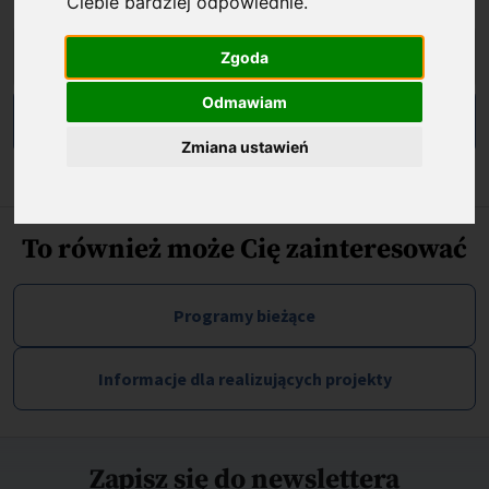
Ciebie bardziej odpowiednie
.
Nazwa programu:
Zgoda
Odmawiam
Zmiana ustawień
To również może Cię zainteresować
Programy bieżące
Informacje dla realizujących projekty
Zapisz się do newslettera