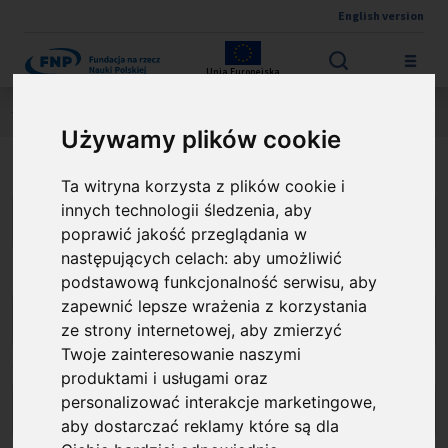
English version
Przejdź do treści
Unia Europejska
Jesteś tutaj:
Programy
Programy archiwalne
Używamy plików cookie
Typ programu
Ta witryna korzysta z plików cookie i
innych technologii śledzenia, aby
poprawić jakość przeglądania w
następujących celach:
aby umożliwić
Termin naboru:
podstawową funkcjonalność serwisu
,
aby
zapewnić lepsze wrażenia z korzystania
ze strony internetowej
,
aby zmierzyć
Twoje zainteresowanie naszymi
Źródło finansowania:
produktami i usługami oraz
personalizować interakcje marketingowe
,
aby dostarczać reklamy które są dla