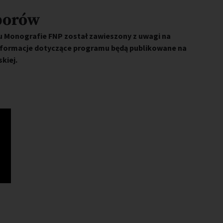
borów
 Monografie FNP został zawieszony z uwagi na
nformacje dotyczące programu będą publikowane na
kiej.