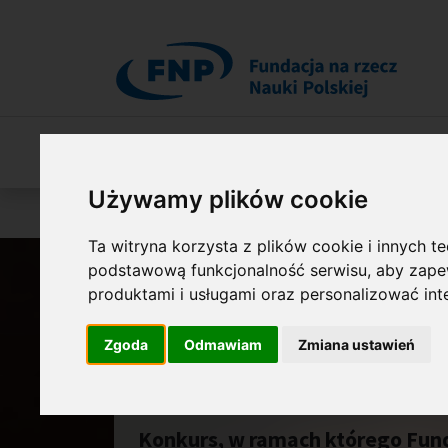
Przejdź do treści
O Fundacji
Nasza oferta
O naszych 
Używamy plików cookie
Jesteś tutaj:
Programy
MONOGRAFIE
Ta witryna korzysta z plików cookie i innych t
podstawową funkcjonalność serwisu
,
aby zapew
produktami i usługami oraz personalizować in
Zgoda
Odmawiam
Zmiana ustawień
MONOGRAFIE
Konkurs, w ramach którego Fund