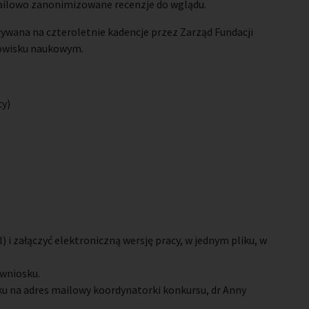
mailowo zanonimizowane recenzje do wglądu.
ywana na czteroletnie kadencje przez Zarząd Fundacji
dowisku naukowym.
cy)
) i załączyć elektroniczną wersję pracy, w jednym pliku, w
wniosku.
u na adres mailowy koordynatorki konkursu, dr Anny