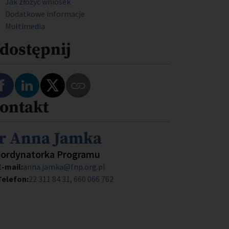
Jak złożyć wniosek
Dodatkowe informacje
Multimedia
dostępnij
Podziel się na Facebooku
Podziel się na LinkedIn
Podziel się na Twitterze
ontakt
Skopiuj link do tego programu
mię i nazwisko
r Anna Jamka
anowisko
ordynatorka Programu
E-mail:
anna.jamka@fnp.org.pl
Telefon:
22 311 84 31
660 066 762