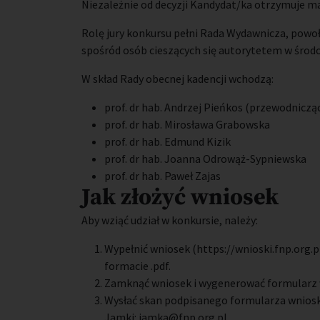
Niezależnie od decyzji Kandydat/ka otrzymuje 
Rolę jury konkursu pełni Rada Wydawnicza, powoł
spośród osób cieszących się autorytetem w śro
W skład Rady obecnej kadencji wchodzą:
prof. dr hab. Andrzej Pieńkos (przewodniczą
prof. dr hab. Mirosława Grabowska
prof. dr hab. Edmund Kizik
prof. dr hab. Joanna Odrowąż-Sypniewska
prof. dr hab. Paweł Zajas
Jak złożyć wniosek
Aby wziąć udział w konkursie, należy:
Wypełnić wniosek (https://wnioski.fnp.org.pl
formacie .pdf.
Zamknąć wniosek i wygenerować formularz 
Wysłać skan podpisanego formularza wniosk
Jamki: jamka@fnp.org.pl