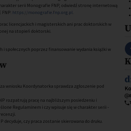
charakter serii Monografie FNP, odwiedź stronę internetową
E FNP:
https://monografie.fnp.org.pl.
prac licencjackich i magisterskich ani prac doktorskich w
U
nej na stopień doktorski.
 i społecznych poprzez finansowanie wydania książki w
K
ów
I
d
za wniosku Koordynatorka sprawdza zgłoszenie pod
St
Ko
NP rozpatrują pracę na najbliższym posiedzeniu i
ślone Regulaminem i czy wpisuje się w charakter serii -
recenzji.
 decyduje, czy praca zostanie skierowana do druku.