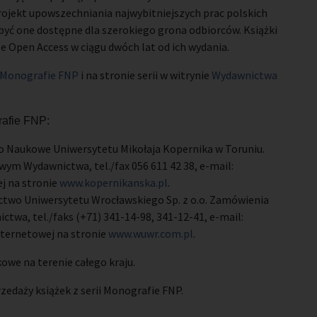
rojekt upowszechniania najwybitniejszych prac polskich
być one dostępne dla szerokiego grona odbiorców. Książki
e Open Access w ciągu dwóch lat od ich wydania.
Monografie FNP
i na stronie serii w witrynie
Wydawnictwa
rafie FNP:
o Naukowe Uniwersytetu Mikołaja Kopernika w Toruniu.
m Wydawnictwa, tel./fax 056 611 42 38, e-mail:
j na stronie
www.kopernikanska.pl
.
ctwo Uniwersytetu Wrocławskiego Sp. z o.o. Zamówienia
wa, tel./faks (+71) 341-14-98, 341-12-41, e-mail:
ternetowej na stronie
www.wuwr.com.pl
.
owe na terenie całego kraju.
zedaży książek z serii Monografie FNP.