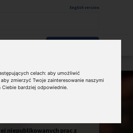
English version
Wspieram naukę
następujących celach:
aby umożliwić
,
aby zmierzyć Twoje zainteresowanie naszymi
a Ciebie bardziej odpowiednie
.
ej niepublikowanych prac z