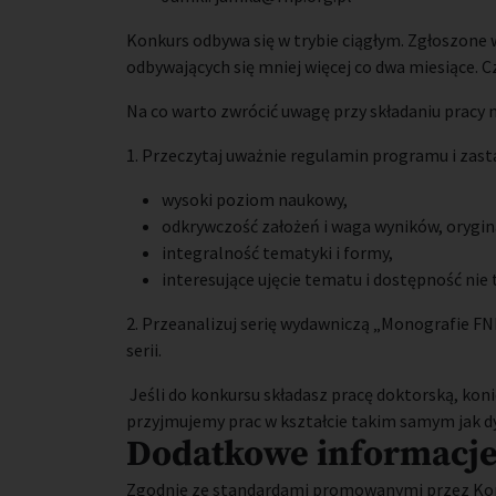
Konkurs odbywa się w trybie ciągłym. Zgłoszone
odbywających się mniej więcej co dwa miesiące. Cz
Na co warto zwrócić uwagę przy składaniu pracy
1. Przeczytaj uważnie regulamin programu i zast
wysoki poziom naukowy,
odkrywczość założeń i waga wyników, orygina
integralność tematyki i formy,
interesujące ujęcie tematu i dostępność nie 
2. Przeanalizuj serię wydawniczą „Monografie FNP
serii.
Jeśli do konkursu składasz pracę doktorską, koni
przyjmujemy prac w kształcie takim samym jak d
Dodatkowe informacj
Zgodnie ze standardami promowanymi przez Kom