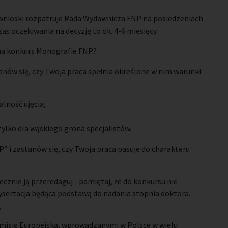
 wnioski rozpatruje Rada Wydawnicza FNP na posiedzeniach
as oczekiwania na decyzję to ok. 4-6 miesięcy.
 na konkurs Monografie FNP?
anów się, czy Twoja praca spełnia określone w nim warunki:
lność ujęcia,
tylko dla wąskiego grona specjalistów.
” i zastanów się, czy Twoja praca pasuje do charakteru
ecznie ją przeredaguj - pamiętaj, że do konkursu nie
ysertacja będąca podstawą do nadania stopnia doktora.
e
isję Europejską, wprowadzanymi w Polsce w wielu