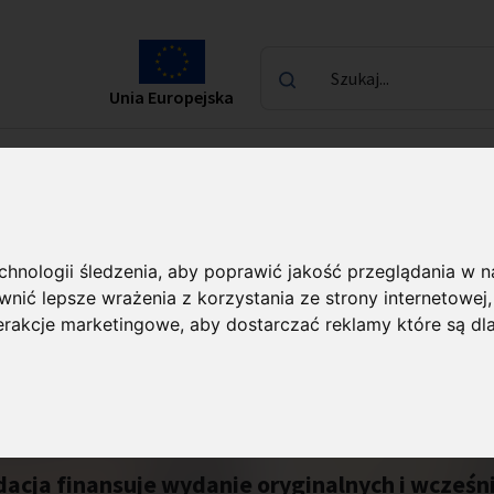
Szukaj...
Unia Europejska
laureatach
Kontakt
echnologii śledzenia, aby poprawić jakość przeglądania w 
nić lepsze wrażenia z korzystania ze strony internetowej
terakcje marketingowe
,
aby dostarczać reklamy które są dl
acja finansuje wydanie oryginalnych i wcześni