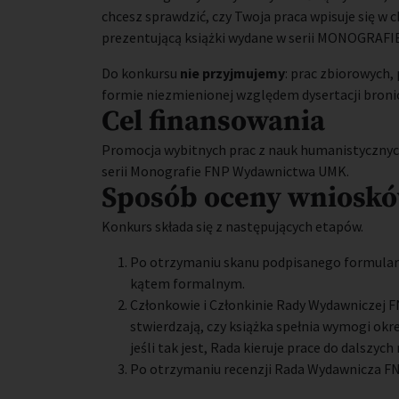
chcesz sprawdzić, czy Twoja praca wpisuje się w 
prezentującą książki wydane w serii MONOGRAFI
Do konkursu
nie przyjmujemy
: prac zbiorowych, 
formie niezmienionej względem dysertacji bronio
Cel finansowania
Promocja wybitnych prac z nauk humanistycznych
serii Monografie FNP Wydawnictwa UMK.
Sposób oceny wniosk
Konkurs składa się z następujących etapów.
Po otrzymaniu skanu podpisanego formular
kątem formalnym.
Członkowie i Członkinie Rady Wydawniczej F
stwierdzają, czy książka spełnia wymogi okre
jeśli tak jest, Rada kieruje prace do dalszych 
Po otrzymaniu recenzji Rada Wydawnicza FNP