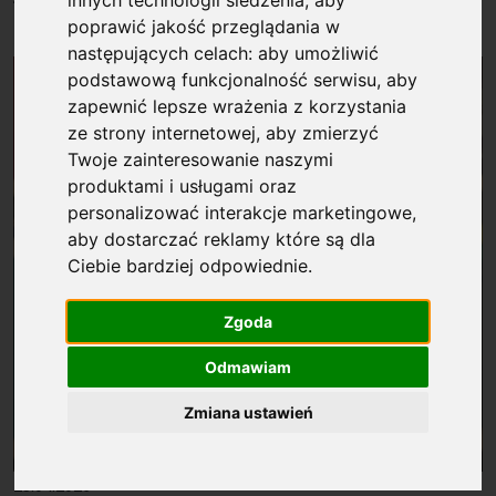
serii Monografie FNP
poprawić jakość przeglądania w
następujących celach:
aby umożliwić
podstawową funkcjonalność serwisu
,
aby
zapewnić lepsze wrażenia z korzystania
ze strony internetowej
,
aby zmierzyć
Twoje zainteresowanie naszymi
produktami i usługami oraz
personalizować interakcje marketingowe
,
aby dostarczać reklamy które są dla
Ciebie bardziej odpowiednie
.
Zgoda
Odmawiam
Zmiana ustawień
Opublikowano: %s
23.04.2026