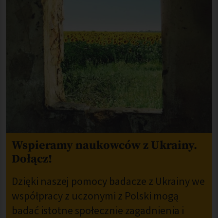
Wspieramy naukowców z Ukrainy.
Dołącz!
Dzięki naszej pomocy badacze z Ukrainy we
współpracy z uczonymi z Polski mogą
badać istotne społecznie zagadnienia i