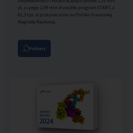
indywidualnych i korporacyjnych ponad 1,15 mln
zł, z czego 1,09 mln zł zasiliło program START, a
61,3 tys. zł przeznaczono na Polsko-Francuską
Nagrodę Naukową.
Pobierz