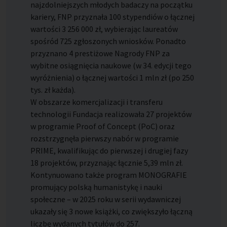
najzdolniejszych młodych badaczy na początku
kariery, FNP przyznała 100 stypendiów o łącznej
wartości 3 256 000 zł, wybierając laureatów
spośród 725 zgłoszonych wniosków. Ponadto
przyznano 4 prestiżowe Nagrody FNP za
wybitne osiągnięcia naukowe (w 34. edycji tego
wyróżnienia) o łącznej wartości 1 mln zł (po 250
tys. zł każda).
W obszarze komercjalizacji i transferu
technologii Fundacja realizowała 27 projektów
w programie Proof of Concept (PoC) oraz
rozstrzygnęła pierwszy nabór w programie
PRIME, kwalifikując do pierwszej i drugiej fazy
18 projektów, przyznając łącznie 5,39 mln zł.
Kontynuowano także program MONOGRAFIE
promujący polską humanistykę i nauki
społeczne – w 2025 roku w serii wydawniczej
ukazały się 3 nowe książki, co zwiększyło łączną
liczbę wydanych tytułów do 257.