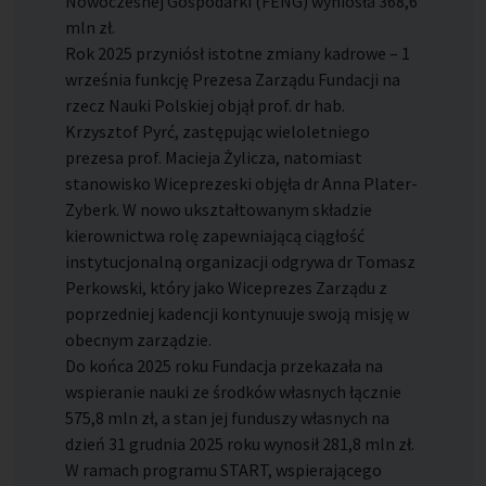
Nowoczesnej Gospodarki (FENG) wyniosła 368,6
mln zł.
Rok 2025 przyniósł istotne zmiany kadrowe – 1
września funkcję Prezesa Zarządu Fundacji na
rzecz Nauki Polskiej objął prof. dr hab.
Krzysztof Pyrć, zastępując wieloletniego
prezesa prof. Macieja Żylicza, natomiast
stanowisko Wiceprezeski objęła dr Anna Plater-
Zyberk. W nowo ukształtowanym składzie
kierownictwa rolę zapewniającą ciągłość
instytucjonalną organizacji odgrywa dr Tomasz
Perkowski, który jako Wiceprezes Zarządu z
poprzedniej kadencji kontynuuje swoją misję w
obecnym zarządzie.
Do końca 2025 roku Fundacja przekazała na
wspieranie nauki ze środków własnych łącznie
575,8 mln zł, a stan jej funduszy własnych na
dzień 31 grudnia 2025 roku wynosił 281,8 mln zł.
W ramach programu START, wspierającego