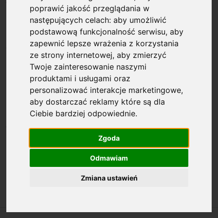
Wydawnictwa Fundacji na rzecz Nauki
poprawić jakość przeglądania w
Polskiej obejmują publikacje prezentujące
następujących celach:
aby umożliwić
podstawową funkcjonalność serwisu
,
aby
laureatów FNP oraz ich prace naukowe
zapewnić lepsze wrażenia z korzystania
współfinansowane przez Fundację.
ze strony internetowej
,
aby zmierzyć
Zestawienie publikacji pozwala na
Twoje zainteresowanie naszymi
zapoznanie się z wybitnymi osiągnięciami
produktami i usługami oraz
personalizować interakcje marketingowe
,
uczonych reprezentujących różne dziedziny
aby dostarczać reklamy które są dla
naukowe.
Ciebie bardziej odpowiednie
.
Wśród wydawnictw znajdują się również
Zgoda
kolejne raporty roczne FNP, ukazujące
działalność i liczne inicjatywy Fundacji
Odmawiam
realizowane na rzecz rozwoju nauki w
Zmiana ustawień
Polsce.