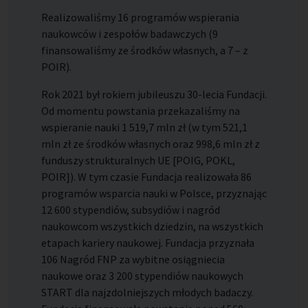
Realizowaliśmy 16 programów wspierania
naukowców i zespołów badawczych (9
finansowaliśmy ze środków własnych, a 7 – z
POIR).
Rok 2021 był rokiem jubileuszu 30-lecia Fundacji.
Od momentu powstania przekazaliśmy na
wspieranie nauki 1 519,7 mln zł (w tym 521,1
mln zł ze środków własnych oraz 998,6 mln zł z
funduszy strukturalnych UE [POIG, POKL,
POIR]). W tym czasie Fundacja realizowała 86
programów wsparcia nauki w Polsce, przyznając
12 600 stypendiów, subsydiów i nagród
naukowcom wszystkich dziedzin, na wszystkich
etapach kariery naukowej. Fundacja przyznała
106 Nagród FNP za wybitne osiągniecia
naukowe oraz 3 200 stypendiów naukowych
START dla najzdolniejszych młodych badaczy.