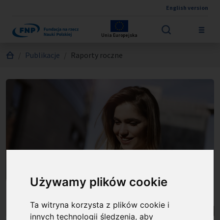
English version
Przejdź do treści
Unia Europejska
Jesteś tutaj:
Publikacje
Raporty roczne
Używamy plików cookie
Ta witryna korzysta z plików cookie i
innych technologii śledzenia, aby