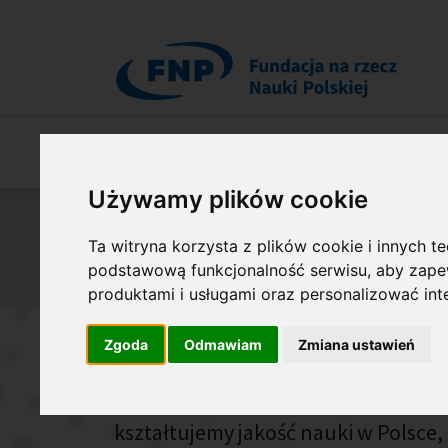
Przejdź do treści
O Fundacji
Nasza oferta
O naszych 
Używamy plików cookie
Jesteś tutaj:
O Fundacji
O nas
Misja i wartości
Ta witryna korzysta z plików cookie i innych t
podstawową funkcjonalność serwisu
,
aby zapew
Misja i wartości
Historia
Sta
produktami i usługami oraz personalizować in
Zgoda
Odmawiam
Zmiana ustawień
Od 1991 roku wspieramy naukowców
finansujemy badania na najwyższym
kształtujemy jakość nauki w Polsce