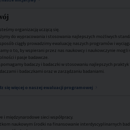
wój
steśmy organizacją uczącą się.
żymy do wypracowania i stosowania najlepszych możliwych stan
sposób ciągły prowadzimy ewaluację naszych programów i wyciąga
amy o to, by wspierani przez nas naukowcy i naukowczynie mogli 
olności i pasje badawcze.
pomagamy badaczy i badaczki w stosowaniu najlepszych praktyk w
daczami i badaczkami oraz w zarządzaniu badaniami.
z się więcej o naszej ewaluacji programowej
e i międzynarodowe sieci współpracy.
tkom naukowym środki na finansowanie interdyscyplinarnych bad