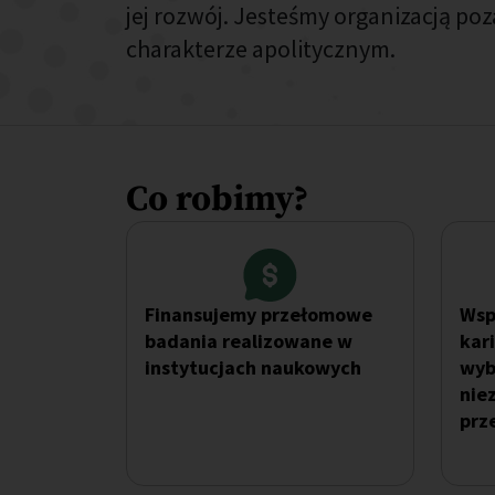
jej rozwój. Jesteśmy organizacją po
charakterze apolitycznym.
Co robimy?
Finansujemy przełomowe
Wsp
badania realizowane w
kar
instytucjach naukowych
wyb
nie
prz