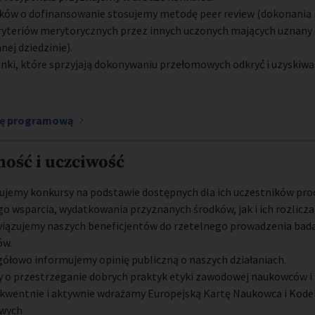
ków o dofinansowanie stosujemy metodę peer review (dokonania
ryteriów merytorycznych przez innych uczonych mających uznany 
nej dziedzinie).
ki, które sprzyjają dokonywaniu przełomowych odkryć i uzyskiwan
tę programową
ność i uczciwość
ujemy konkursy na podstawie dostępnych dla ich uczestników pr
o wsparcia, wydatkowania przyznanych środków, jak i ich rozlicza
iązujemy naszych beneficjentów do rzetelnego prowadzenia bada
ów.
ółowo informujemy opinię publiczną o naszych działaniach.
 o przestrzeganie dobrych praktyk etyki zawodowej naukowców i
kwentnie i aktywnie wdrażamy Europejską Kartę Naukowca i Kode
wych