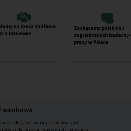
ałamy na rzecz zbliżenia
Zachęcamy polskich i
ki z biznesem
zagranicznych badaczy
pracy w Polsce
ć naukowa
parcia decyduje jakość prac badawczych.
 i stypendia przyznajemy w drodze konkursu.