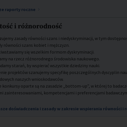
ze raporty roczne
tość i różnorodność
zujemy zasady równości szans i niedyskryminacji, w tym dostępno
y równości szans kobiet i mężczyzn.
ciwstawiamy się wszelkim formom dyskryminacji.
łamy na rzecz różnorodnego środowiska naukowego.
damy starań, by wspierać wszystkie dziedziny nauki.
nie projektów szanujemy specyfikę poszczególnych dyscyplin na
dowych naszych wnioskodawców.
 konkursy oparte są na zasadzie „bottom-up”, w której to badacze
mi zainteresowaniami, kompetencjami i preferencjami badawczy
sze doświadczenia i zasady w zakresie wspierania równości i 