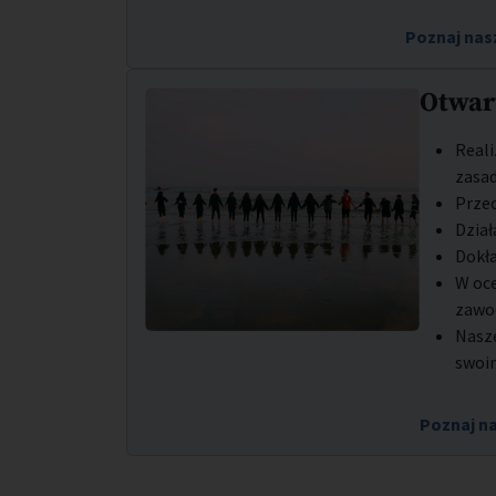
Poznaj nas
Otwar
Reali
zasad
Prze
Dzia
Dokła
W oce
zawo
Nasze
swoi
Poznaj na