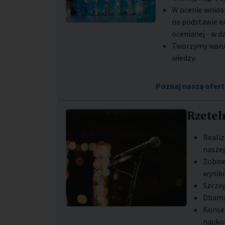
W ocenie wnios
na podstawie k
ocenianej - w da
Tworzymy warun
wiedzy.
Poznaj naszą ofer
Rzetel
Realiz
naszeg
Zobow
wynik
Szczeg
Dbamy
Konse
nauko