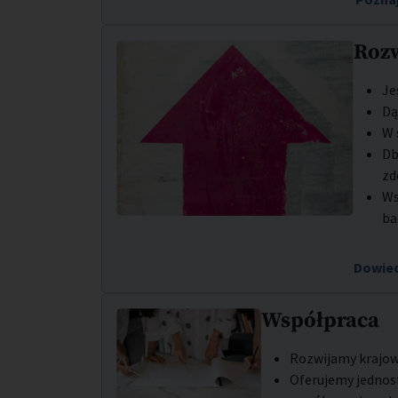
Roz
Je
Dą
W 
Db
zd
Ws
ba
Dowied
Współpraca
Rozwijamy krajow
Oferujemy jednos