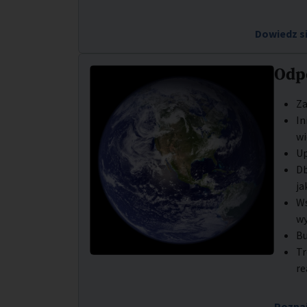
Dowiedz s
Odp
Za
In
wi
Up
Db
ja
Ws
w
Bu
Tr
re
Poznaj