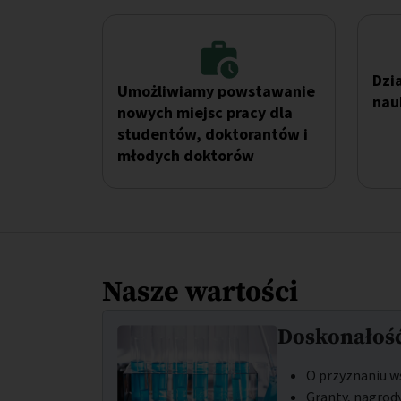
Dzi
Umożliwiamy powstawanie
nau
nowych miejsc pracy dla
studentów, doktorantów i
młodych doktorów
Nasze wartości
Doskonałoś
O przyznaniu ws
Granty, nagrody