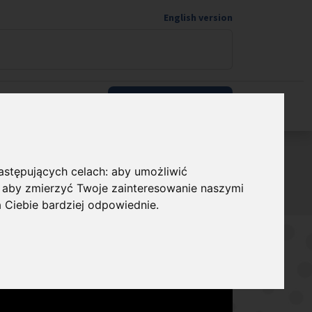
English version
Wspieram naukę
następujących celach:
aby umożliwić
,
aby zmierzyć Twoje zainteresowanie naszymi
acja programowa
Sieci współpracy
a Ciebie bardziej odpowiednie
.