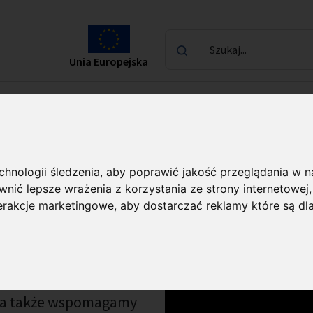
Szukaj...
Unia Europejska
laureatach
Kontakt
echnologii śledzenia, aby poprawić jakość przeglądania w 
nić lepsze wrażenia z korzystania ze strony internetowej
ndardy działalności
Finansowanie działalności
Ewalu
terakcje marketingowe
,
aby dostarczać reklamy które są dl
 i naukowczynie, 
 poziomie, 
, a także wspomagamy 