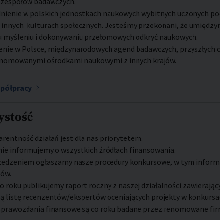
 zespołów badawczych.
nienie w polskich jednostkach naukowych wybitnych uczonych poc
 innych kulturach społecznych. Jesteśmy przekonani, że umiędzyn
 myśleniu i dokonywaniu przełomowych odkryć naukowych.
nie w Polsce, międzynarodowych agend badawczych, przyszłych c
renomowanymi ośrodkami naukowymi z innych krajów.
spółpracy
ystość
rentność działań jest dla nas priorytetem.
nie informujemy o wszystkich źródłach finansowania.
zedzeniem ogłaszamy nasze procedury konkursowe, w tym informac
tów.
 roku publikujemy raport roczny z naszej działalności zawierają
ą listę recenzentów/ekspertów oceniających projekty w konkursa
sprawozdania finansowe są co roku badane przez renomowane fir