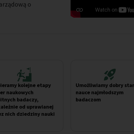
zarządową o 
ieramy kolejne etapy
Umożliwiamy dobry sta
ier naukowych
nauce najmłodszym
itnych badaczy,
badaczom
zależnie od uprawianej
ez nich dziedziny nauki