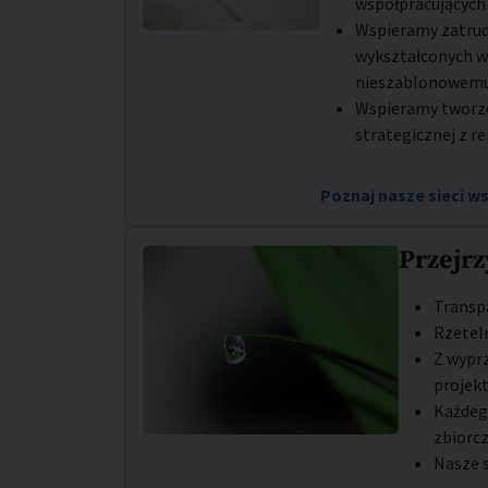
współpracujących
Wspieramy zatrud
wykształconych w
nieszablonowemu
Wspieramy tworze
strategicznej z 
Poznaj nasze sieci w
Przejrz
Transpa
Rzetel
Z wypr
projek
Każdego
zbiorcz
Nasze 