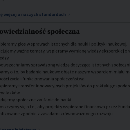
ię więcej o naszych standardach
owiedzialność społeczna
bieramy głos w sprawach istotnych dla nauki i polityki naukowej.
icjujemy ważne tematy, wspieramy wymianę wiedzy eksperckiej ora
edzy.
owszechniamy sprawdzoną wiedzę dotyczącą istotnych społeczn
amy o to, by badania naukowe objęte naszym wsparciem miału mo
kości życia i funkcjonowania społeczeństwa.
pieramy transfer innowacyjnych projektów do praktyki gospodarcze
ynalazków.
dujemy społeczne zaufanie do nauki.
oszczymy się o to, aby projekty wspierane finansowo przez Funda
alizowane zgodnie z zasadami zrównoważonego rozwoju.
 nasze inicjatywy