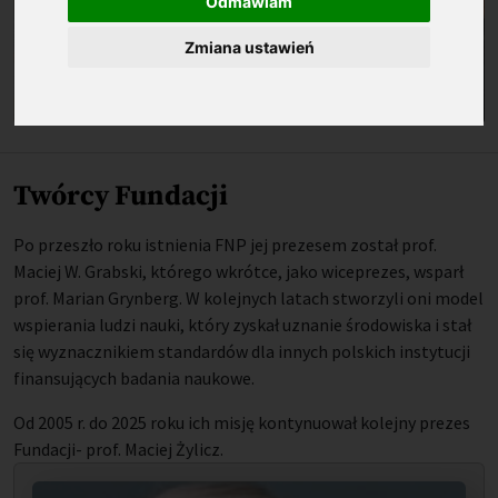
Odmawiam
Zmiana ustawień
Twórcy Fundacji
Po przeszło roku istnienia FNP jej prezesem został prof.
Maciej W. Grabski, którego wkrótce, jako wiceprezes, wsparł
prof. Marian Grynberg. W kolejnych latach stworzyli oni model
wspierania ludzi nauki, który zyskał uznanie środowiska i stał
się wyznacznikiem standardów dla innych polskich instytucji
finansujących badania naukowe.
Od 2005 r. do 2025 roku ich misję kontynuował kolejny prezes
Fundacji- prof. Maciej Żylicz.