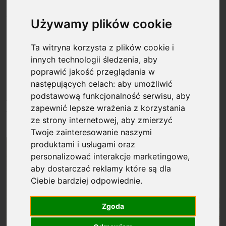
stworzenie nowej fundacji wspierającej
Używamy plików cookie
naukę.
Ta witryna korzysta z plików cookie i
6 lutego 1991 r. Sąd Rejonowy w Warszawie
innych technologii śledzenia, aby
zarejestrował Fundację na rzecz Nauki
poprawić jakość przeglądania w
Polskiej. Nowa, niezależna, samofinansująca
następujących celach:
aby umożliwić
się organizacja stała się z czasem największym
podstawową funkcjonalność serwisu
,
aby
zapewnić lepsze wrażenia z korzystania
w Polsce pozarządowym źródłem
ze strony internetowej
,
aby zmierzyć
finansowania nauki.
Twoje zainteresowanie naszymi
produktami i usługami oraz
personalizować interakcje marketingowe
,
aby dostarczać reklamy które są dla
Ciebie bardziej odpowiednie
.
Zgoda