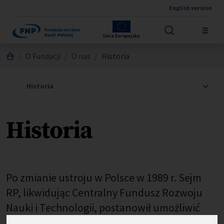
English version
Przejdź do treści
Unia Europejska
Jesteś tutaj:
O Fundacji
O nas
Historia
Historia
Po zmianie ustroju w Polsce w 1989 r. Sejm
RP, likwidując Centralny Fundusz Rozwoju
Nauki i Technologii, postanowił umożliwić
przekazanie części jego majątku na