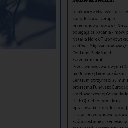
będzie skuteczna?
Naukowcy z Gdańska opraco
kompleksową terapię
przeciwnowotworową. Na c
polegają te badania - mówi p
Natalia Marek-Trzonkowska
szefowa Międzynarodowego
Centrum Badań nad
Szczepionkami
Przeciwnowotworowymi (IC
na Uniwersytecie Gdańskim.
Centrum otrzymało 30 mln z
programu Fundusze Europej
dla Nowoczesnej Gospodark
(FENG). Celem projektu jest
opracowanie kompleksowej
terapii przeciwnowotworowe
która zostanie przeniesiona