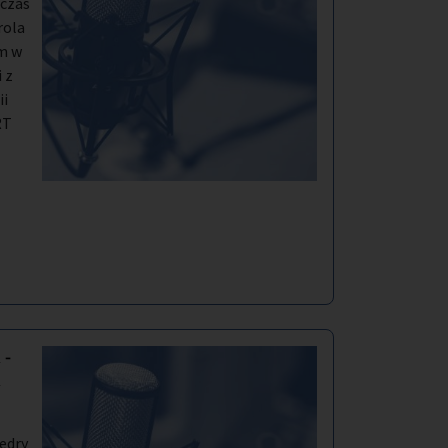
czas
rola
ym w
 z
ii
RT
 -
d
tedry