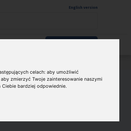
English version
Wspieram naukę
następujących celach:
aby umożliwić
,
aby zmierzyć Twoje zainteresowanie naszymi
 w Jedynce i
a Ciebie bardziej odpowiednie
.
Polskiego