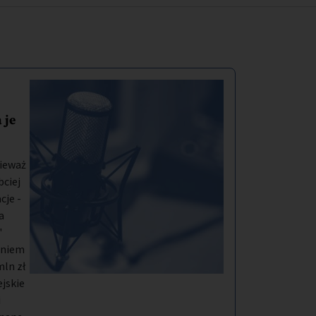
 je
ieważ
bciej
je -
a
"
aniem
ln zł
jskie
i