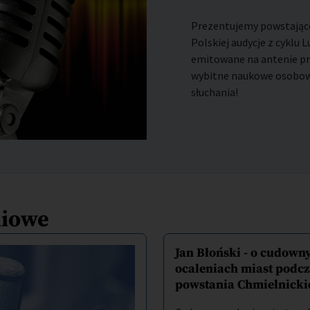
Prezentujemy powstające
Polskiej audycje z cyklu 
emitowane na antenie pro
wybitne naukowe osobowo
słuchania!
diowe
Jan Błoński - o cudown
ocaleniach miast podcz
powstania Chmielnicki