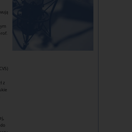
wują
zym
rof.
,
CVS)
ł z
skie
i
j,
 do