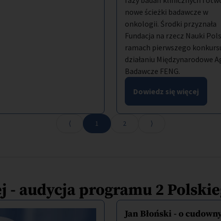
fazy badań klinicznych i otw
nowe ścieżki badawcze w
onkologii. Środki przyznała
Fundacja na rzecz Nauki Pols
ramach pierwszego konkurs
działaniu Międzynarodowe A
Badawcze FENG.
Dowiedz się więcej
1
2
j - audycja programu 2 Polski
Jan Błoński - o cudown