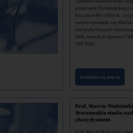
Cudowne ocalenia miast pod
powstania Chmielnickiego i 
karczm w XVII i XVIII w. - o t
audycji opowiada Jan Błoński
Instytutu Filozofii i Socjolog
PAN, laureat programu STA
FNP 2025.
Dowiedz się więcej
Prof. Marcin Wodziński
Nowatorskie studia na
chasydyzmem
Prof. Marcin Wodziński z Ka