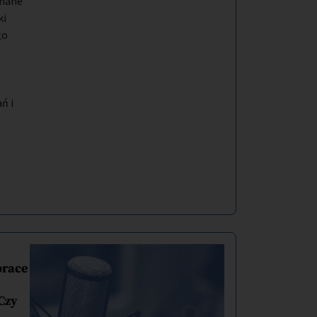
znane
ki
go
t
ń i
prace
Czy