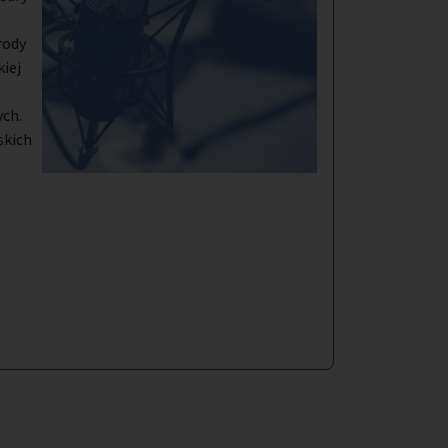
rody
kiej
ych.
skich