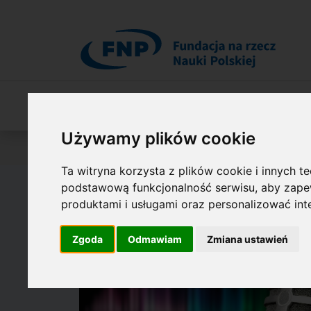
Przejdź do treści
O Fundacji
Nasza oferta
O naszych 
Używamy plików cookie
Jesteś tutaj:
Audycje radiowe
Ta witryna korzysta z plików cookie i innych t
podstawową funkcjonalność serwisu
,
aby zapew
produktami i usługami oraz personalizować in
Zgoda
Odmawiam
Zmiana ustawień