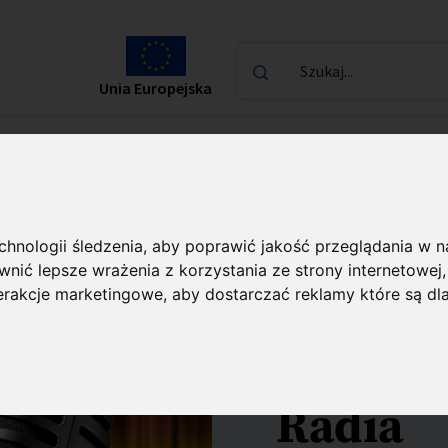
Szukaj...
Unia Europejska
laureatach
Kontakt
echnologii śledzenia, aby poprawić jakość przeglądania w 
nić lepsze wrażenia z korzystania ze strony internetowej
Audycje
terakcje marketingowe
,
aby dostarczać reklamy które są dl
Dwójce 
Radia