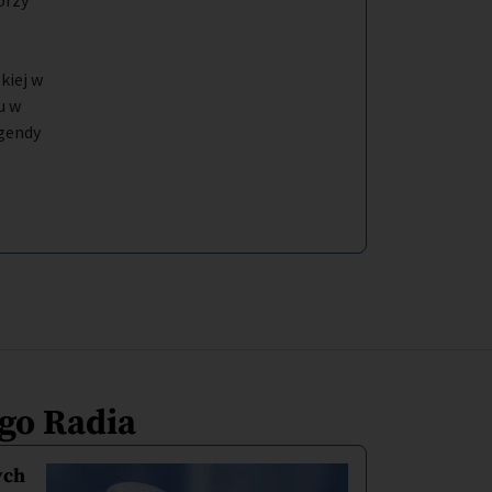
orzy
kiej w
u w
gendy
ego Radia
ych