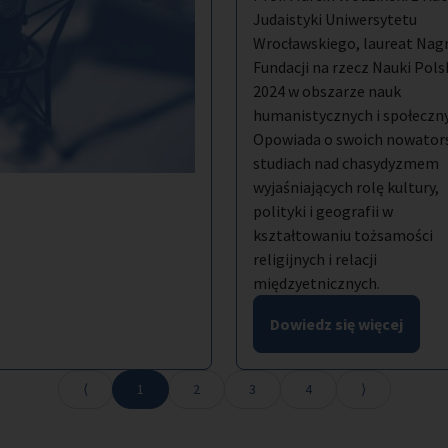
Judaistyki Uniwersytetu
Wrocławskiego, laureat Nag
Fundacji na rzecz Nauki Pols
2024 w obszarze nauk
humanistycznych i społeczn
Opowiada o swoich nowator
studiach nad chasydyzmem
wyjaśniających rolę kultury,
polityki i geografii w
kształtowaniu tożsamości
religijnych i relacji
międzyetnicznych.
Dowiedz się więcej
1
2
3
4