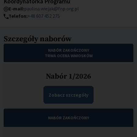
Stanowisko
Koordynatorka Programu
E-mail:
paulina.wiejak@fnp.org.pl
Telefon:
+48 607 452 275
Szczegóły naborów
NABÓR ZAKOŃCZONY
TRWA OCENA WNIOSKÓW
Nabór 1/2026
Zobacz szczegóły
NABÓR ZAKOŃCZONY