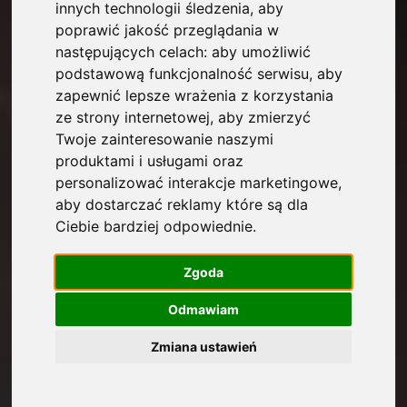
innych technologii śledzenia, aby
wdrożeniowy posiadanych wyników
poprawić jakość przeglądania w
badań.
następujących celach:
aby umożliwić
podstawową funkcjonalność serwisu
,
aby
Program PoC jest finansowany z
zapewnić lepsze wrażenia z korzystania
ze strony internetowej
,
aby zmierzyć
Funduszy Europejskich na rzecz
Twoje zainteresowanie naszymi
Nowoczesnej Gospodarki.
produktami i usługami oraz
personalizować interakcje marketingowe
,
aby dostarczać reklamy które są dla
WYSOKOŚĆ DOFINANSOWANIA:
Ciebie bardziej odpowiednie
.
Jeden projekt może otrzymać
finansowanie w maksymalnej
Zgoda
wysokości 700 tys. zł. Środki są
Odmawiam
przyznawane w drodze
konkursu na maksymalnie 12
Zmiana ustawień
miesięcy.