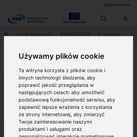
English version
Przejdź do treści
Unia Europejska
Jesteś tutaj:
Wyniki konkursów
NAGRODA FNP
O laureacie
prof. Krzysztof Sacha
Używamy plików cookie
Ta witryna korzysta z plików cookie i
innych technologii śledzenia, aby
poprawić jakość przeglądania w
następujących celach:
aby umożliwić
podstawową funkcjonalność serwisu
,
aby
zapewnić lepsze wrażenia z korzystania
ze strony internetowej
,
aby zmierzyć
Twoje zainteresowanie naszymi
produktami i usługami oraz
personalizować interakcje marketingowe
,