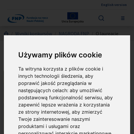
English version
Przejdź do treści
Unia Europejska
Jesteś tutaj:
Wyniki konkursów
NAGRODA FNP
O laureacie
dr hab. Sebastian Glatt
Używamy plików cookie
Ta witryna korzysta z plików cookie i
innych technologii śledzenia, aby
poprawić jakość przeglądania w
następujących celach:
aby umożliwić
podstawową funkcjonalność serwisu
,
aby
zapewnić lepsze wrażenia z korzystania
ze strony internetowej
,
aby zmierzyć
Twoje zainteresowanie naszymi
produktami i usługami oraz
personalizować interakcje marketingowe
,