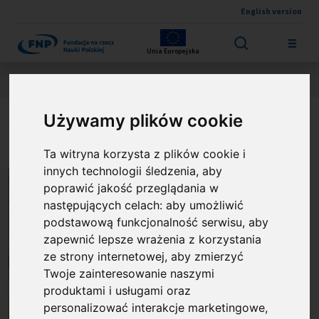
English version
Przejdź do treści
Unia Europejska
Jesteś tutaj:
Wyniki konkursów
NAGRODA FNP
O laureacie
Używamy plików cookie
prof. Cezary Cieśliński
Ta witryna korzysta z plików cookie i
innych technologii śledzenia, aby
poprawić jakość przeglądania w
następujących celach:
aby umożliwić
podstawową funkcjonalność serwisu
,
aby
zapewnić lepsze wrażenia z korzystania
ze strony internetowej
,
aby zmierzyć
Twoje zainteresowanie naszymi
produktami i usługami oraz
personalizować interakcje marketingowe
,