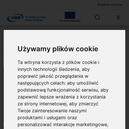
English version
Przejdź do treści
Unia Europejska
Jesteś tutaj:
Wyniki konkursów
NAGRODA FNP
O laureacie
Używamy plików cookie
prof. Andrzej Trautman
Ta witryna korzysta z plików cookie i
innych technologii śledzenia, aby
poprawić jakość przeglądania w
następujących celach:
aby umożliwić
podstawową funkcjonalność serwisu
,
aby
zapewnić lepsze wrażenia z korzystania
ze strony internetowej
,
aby zmierzyć
Twoje zainteresowanie naszymi
produktami i usługami oraz
personalizować interakcje marketingowe
,