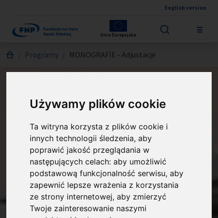
English version
Przejdź do treści
Unia Europejska
Jesteś tutaj:
Programy
MONOGRAFIE - Adjustacje
Używamy plików cookie
MONOGRAFIE - Adjustacje
Ta witryna korzysta z plików cookie i
Finansowanie korekty językowej dla
innych technologii śledzenia, aby
autorów monografii naukowych z
poprawić jakość przeglądania w
następujących celach:
aby umożliwić
zakresu nauk humanistycznych i
podstawową funkcjonalność serwisu
,
aby
społecznych przygotowanych do
zapewnić lepsze wrażenia z korzystania
wydania w jednym z języków
ze strony internetowej
,
aby zmierzyć
Twoje zainteresowanie naszymi
kongresowych.