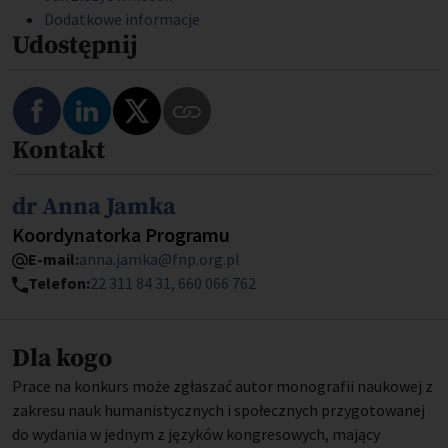
Dodatkowe informacje
Udostępnij
Podziel się na Facebooku
Podziel się na LinkedIn
Podziel się na Twitterze
Kontakt
Skopiuj link do tego programu
Imię i nazwisko
dr Anna Jamka
Stanowisko
Koordynatorka Programu
E-mail:
anna.jamka@fnp.org.pl
Telefon:
22 311 84 31
660 066 762
Dla kogo
Prace na konkurs może zgłaszać autor monografii naukowej z
zakresu nauk humanistycznych i społecznych przygotowanej
do wydania w jednym z języków kongresowych, mający