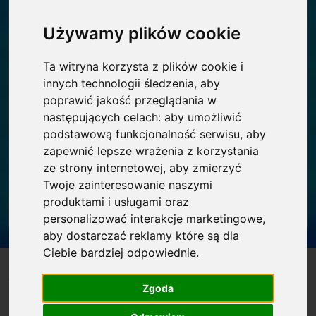
naukowej i międzynarodowej
Używamy plików cookie
konkurencyjności badań.
Ta witryna korzysta z plików cookie i
WYSOKOŚĆ DOFINANSOWANIA:
innych technologii śledzenia, aby
do 30 mln PLN lub 8 mln EUR
poprawić jakość przeglądania w
następujących celach:
aby umożliwić
(ok. 37 mln PLN - dla laureatów
podstawową funkcjonalność serwisu
,
aby
programu Teaming of
zapewnić lepsze wrażenia z korzystania
Excellence) na realizację
ze strony internetowej
,
aby zmierzyć
projektu
Twoje zainteresowanie naszymi
produktami i usługami oraz
personalizować interakcje marketingowe
,
aby dostarczać reklamy które są dla
Ciebie bardziej odpowiednie
.
Na skróty
Zgoda
Dla kogo