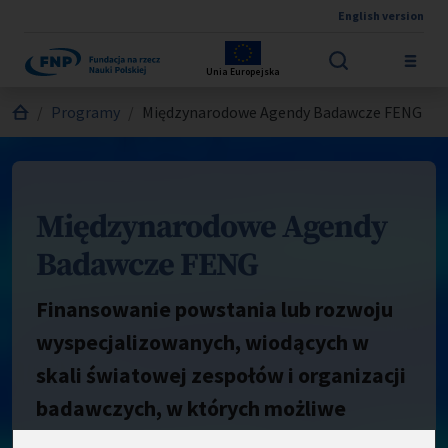
English version
Przejdź do treści
Unia Europejska
Jesteś tutaj:
Programy
Międzynarodowe Agendy Badawcze FENG
Międzynarodowe Agendy
Badawcze FENG
Finansowanie powstania lub rozwoju
wyspecjalizowanych, wiodących w
skali światowej zespołów i organizacji
badawczych, w których możliwe
będzie osiągnięcie doskonałości