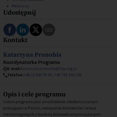
Mentorzy
Udostępnij
Podziel się na Facebooku
Podziel się na LinkedIn
Podziel się na Twitterze
Kontakt
Skopiuj link do tego programu
Imię i nazwisko
Katarzyna Pronobis
Stanowisko
Koordynatorka Programu
E-mail:
katarzyna.pronobis@fnp.org.pl
Telefon:
+48 22 845 95 09, +48 728 344 249
Opis i cele programu
Celem programu jest umożliwienie młodym uczonym
pracującym w Polsce, nawiązania kontaktów i relacji
mentoringowych z bardziej doświadczonymi uczonymi