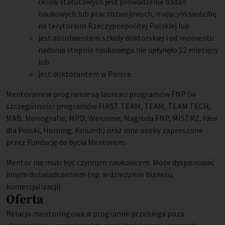
celów statutowych jest prowadzenie badań
naukowych lub prac rozwojowych, mającym siedzibę
na terytorium Rzeczypospolitej Polskiej lub
jest absolwentem szkoły doktorskiej i od momentu
nadania stopnia naukowego nie upłynęło 12 miesięcy
lub
jest doktorantem w Polsce.
Mentorami w programie są laureaci programów FNP (w
szczególności programów FIRST TEAM, TEAM, TEAM TECH,
MAB, Monografie, MPD, Welcome, Nagroda FNP, MISTRZ, Idee
dla Polski, Homing, Kolumb)
oraz inne osoby zaproszone
przez Fundację do bycia Mentorem.
Mentor nie musi być czynnym naukowcem. Może dysponować
innym doświadczeniem (np. w dziedzinie biznesu,
komercjalizacji).
Oferta
Relacja mentoringowa w programie przebiega poza