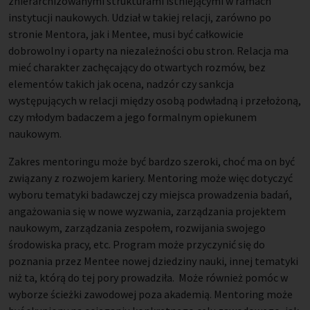
zhierarchizowanymi strukturami istniejącymi w ramach
instytucji naukowych. Udział w takiej relacji, zarówno po
stronie Mentora, jak i Mentee, musi być całkowicie
dobrowolny i oparty na niezależności obu stron. Relacja ma
mieć charakter zachęcający do otwartych rozmów, bez
elementów takich jak ocena, nadzór czy sankcja
występujących w relacji między osobą podwładną i przełożoną,
czy młodym badaczem a jego formalnym opiekunem
naukowym.
Zakres mentoringu może być bardzo szeroki, choć ma on być
związany z rozwojem kariery. Mentoring może więc dotyczyć
wyboru tematyki badawczej czy miejsca prowadzenia badań,
angażowania się w nowe wyzwania, zarządzania projektem
naukowym, zarządzania zespołem, rozwijania swojego
środowiska pracy, etc. Program może przyczynić się do
poznania przez Mentee nowej dziedziny nauki, innej tematyki
niż ta, którą do tej pory prowadziła. Może również pomóc w
wyborze ścieżki zawodowej poza akademią. Mentoring może