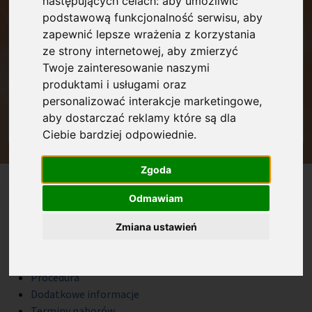
następujących celach:
aby umożliwić
do bycia Mentorem
Działanie to służy
.
podstawową funkcjonalność serwisu
,
aby
zapewnić lepsze wrażenia z korzystania
budowaniu relacji mentoringowych,
ze strony internetowej
,
aby zmierzyć
które wspierają rozwój zawodowy
Twoje zainteresowanie naszymi
osób mentorowanych (Mentee).
produktami i usługami oraz
personalizować interakcje marketingowe
,
aby dostarczać reklamy które są dla
Ciebie bardziej odpowiednie
.
Zgoda
Na skróty
Odmawiam
Opis i cele programu
Zmiana ustawień
Dla kogo
Oferta
Procedura
Dodatkowe informacje
Terminy naborów