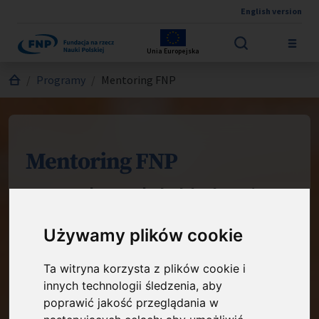
English version
Przejdź do treści
Unia Europejska
Jesteś tutaj:
Programy
Mentoring FNP
Mentoring FNP
Program łączy młodych badaczy i
badaczki, wyróżnionych stypendium
Używamy plików cookie
START, z bardziej doświadczonymi
laureatami i laureatkami innych
Ta witryna korzysta z plików cookie i
programów Fundacji oraz innymi
innych technologii śledzenia, aby
poprawić jakość przeglądania w
osobami zaproszonymi przez Fundację