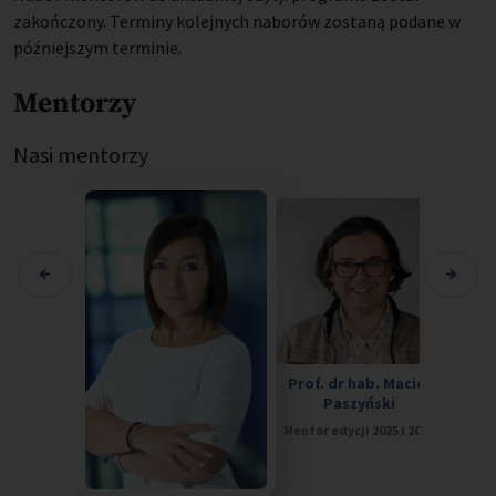
zakończony. Terminy kolejnych naborów zostaną podane w
późniejszym terminie.
Mentorzy
Nasi mentorzy
Prof. dr hab. Maciej
Dr ha
Paszyński
Ole
Mentor edycji 2025 i 2026
Mentorka