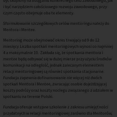
być skupiony na osiąganiu konkretnego celu zawodowego, jak
i być narzędziem całościowego rozwoju zawodowego, przy
czym często obejmuje oba te elementy.
Sformułowanie szczegółowych celów mentoringu należy do
Mentora i Mentee.
Mentoring może obejmować okres trwający od 9 do 12
miesięcy. Liczba spotkań mentoringowych wynosi co najmniej
4 a maksymalnie 10. Zakłada się, że spotkania mentora i
mentee będą odbywać się w dużej mierze przy użyciu środków
komunikacji na odległość, jednak zalecanym elementem
relacji mentoringowej są również spotkania stacjonarne.
Fundacja zapewnia dofinansowanie nie więcej niż dwóch
spotkań Mentora i Mentee, zwracając osobie dojeżdżającej
koszty podróży oraz koszty noclegu związanego z udziałem w
spotkaniu na terenie Polski.
Fundacja oferuje wstępne szkolenie z zakresu umiejętności
przydatnych w relacji mentoringowej zarówno dla Mentorów,