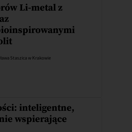
rów Li-metal z
raz
bioinspirowanymi
lit
ława Staszica w Krakowie
ści: inteligentne,
nie wspierające