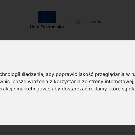
Szukaj...
Unia Europejska
laureatach
Kontakt
TEAM FENG
echnologii śledzenia, aby poprawić jakość przeglądania w 
nić lepsze wrażenia z korzystania ze strony internetowej
ojekty FIRST TEAM
terakcje marketingowe
,
aby dostarczać reklamy które są dl