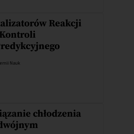
talizatorów Reakcji
Kontroli
Predykcyjnego
demii Nauk
iązanie chłodzenia
odwójnym