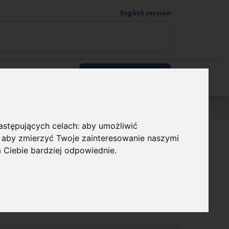
English version
Wspieram naukę
następujących celach:
aby umożliwić
,
aby zmierzyć Twoje zainteresowanie naszymi
 FENG
a Ciebie bardziej odpowiednie
.