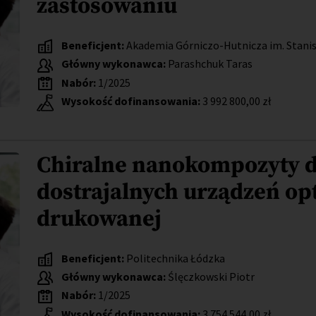
zastosowaniu
Beneficjent:
Akademia Górniczo-Hutnicza im. Stanis
Główny wykonawca:
Parashchuk Taras
Nabór:
1/2025
Wysokość dofinansowania:
3 992 800,00 zł
Chiralne nanokompozyty d
dostrajalnych urządzeń op
drukowanej
Beneficjent:
Politechnika Łódzka
Główny wykonawca:
Ślęczkowski Piotr
Nabór:
1/2025
Wysokość dofinansowania:
3 754 544,00 zł