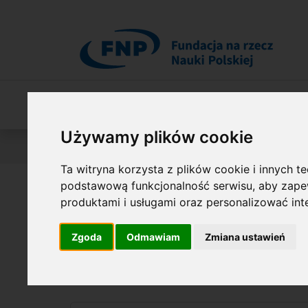
Przejdź do treści
O Fundacji
Nasza oferta
O naszych 
Używamy plików cookie
Jesteś tutaj:
Nasza Oferta
Listy laureatów
FIRST 
Ta witryna korzysta z plików cookie i innych t
podstawową funkcjonalność serwisu
,
aby zapew
Nagrodzone pr
produktami i usługami oraz personalizować in
Zgoda
Odmawiam
Zmiana ustawień