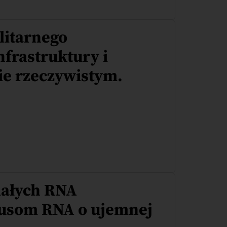
litarnego
frastruktury i
ie rzeczywistym.
małych RNA
rusom RNA o ujemnej