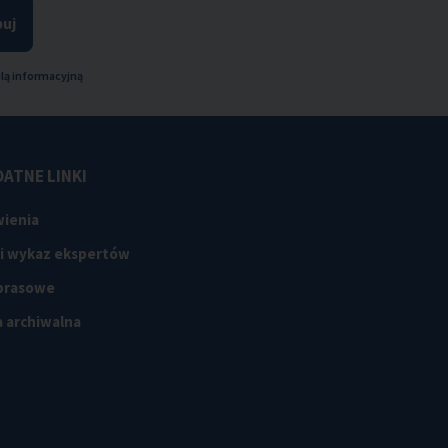
uj
lą informacyjną
ATNE LINKI
ienia
 i wykaz ekspertów
 prasowe
 archiwalna