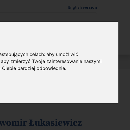
English version
Wspieram naukę
następujących celach:
aby umożliwić
,
aby zmierzyć Twoje zainteresowanie naszymi
a Ciebie bardziej odpowiednie
.
awomir Łukasiewicz