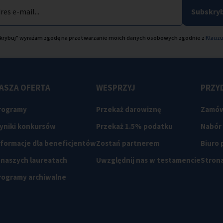
res e-mail...
Subskryb
bskrybuj" wyrażam zgodę na przetwarzanie moich danych osobowych zgodnie z
Klauzu
ASZA OFERTA
WESPRZYJ
PRZYD
rogramy
Przekaż darowiznę
Zamów
yniki konkursów
Przekaż 1.5% podatku
Nabór
nformacje dla beneficjentów
Zostań partnerem
Biuro
 naszych laureatach
Uwzględnij nas w testamencie
Strona
rogramy archiwalne