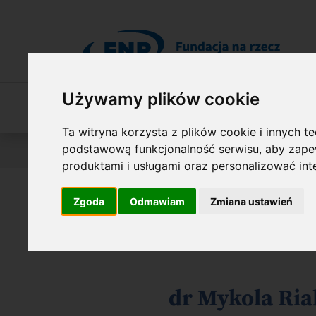
Przejdź do treści
Używamy plików cookie
O Fundacji
Nasza oferta
O naszych 
Ta witryna korzysta z plików cookie i innych t
podstawową funkcjonalność serwisu
,
aby zapew
Jesteś tutaj:
Wyniki konkursów
DLA UKRAINY
O la
produktami i usługami oraz personalizować in
Zgoda
Odmawiam
Zmiana ustawień
Laureaci nagr
dr Mykola Ri