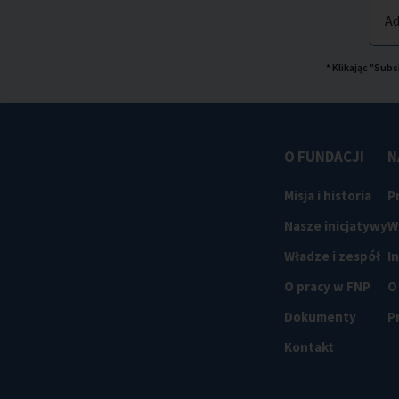
Ad
* Klikając "Su
O FUNDACJI
N
Misja i historia
P
Nasze inicjatywy
W
Władze i zespół
I
O pracy w FNP
O
Dokumenty
P
Kontakt