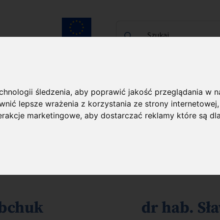
Szukaj...
Unia Europejska
laureatach
Kontakt
echnologii śledzenia, aby poprawić jakość przeglądania w 
nić lepsze wrażenia z korzystania ze strony internetowej
ureatach
terakcje marketingowe
,
aby dostarczać reklamy które są dl
ody DLA UKRAINY
abchuk
dr hab. Sł