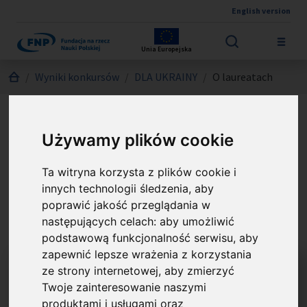
English version
Przejdź do treści
Unia Europejska
Jesteś tutaj:
Wyniki konkursów
DLA UKRAINY
O laureatach
Laureaci nagrody DLA
Używamy plików cookie
UKRAINY
Ta witryna korzysta z plików cookie i
innych technologii śledzenia, aby
poprawić jakość przeglądania w
dr Anna Wylegała
następujących celach:
aby umożliwić
podstawową funkcjonalność serwisu
,
aby
zapewnić lepsze wrażenia z korzystania
ze strony internetowej
,
aby zmierzyć
Twoje zainteresowanie naszymi
produktami i usługami oraz