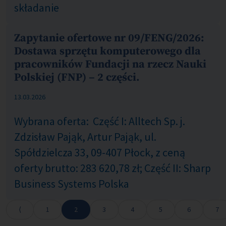
składanie
Zapytanie ofertowe nr 09/FENG/2026:
Dostawa sprzętu komputerowego dla
pracowników Fundacji na rzecz Nauki
Polskiej (FNP) – 2 części.
COM_CONTENT_PUBLISHED_DATE_ON
13.03.2026
Wybrana oferta: Część I: Alltech Sp. j.
Zdzisław Pająk, Artur Pająk, ul.
Spółdzielcza 33, 09-407 Płock, z ceną
oferty brutto: 283 620,78 zł; Część II: Sharp
Business Systems Polska
1
2
3
4
5
6
7