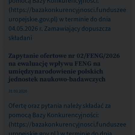
pomocą Bazy Konkurencyjności:
(https://bazakonkurencyjnosci.funduszee
uropejskie.gov.pl) w terminie do dnia
04.05.2026 r. Zamawiający dopuszcza
składani
Zapytanie ofertowe nr 02/FENG/2026
na ewaluację wpływu FENG na
umiędzynarodowienie polskich
jednostek naukowo-badawczych
COM_CONTENT_PUBLISHED_DATE_ON
31.03.2026
Ofertę oraz pytania należy składać za
pomocą Bazy Konkurencyjności:
(https://bazakonkurencyjnosci.funduszee
uropejskie.gov.pl ) w terminie do dnia