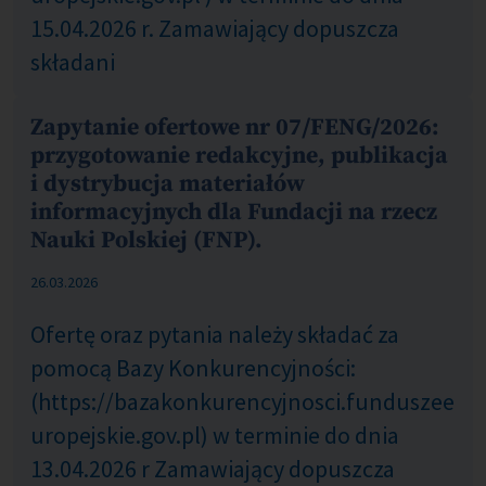
15.04.2026 r. Zamawiający dopuszcza
składani
Zapytanie ofertowe nr 07/FENG/2026:
przygotowanie redakcyjne, publikacja
i dystrybucja materiałów
informacyjnych dla Fundacji na rzecz
Nauki Polskiej (FNP).
COM_CONTENT_PUBLISHED_DATE_ON
26.03.2026
Ofertę oraz pytania należy składać za
pomocą Bazy Konkurencyjności:
(https://bazakonkurencyjnosci.funduszee
uropejskie.gov.pl) w terminie do dnia
13.04.2026 r Zamawiający dopuszcza