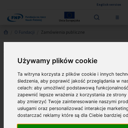
English version
Przejdź do treści
Unia Europejska
Jesteś tutaj:
O Fundacji
Zamówienia publiczne
Zamówienia udzielane w ramach
projektów finansowanych z
Używamy plików cookie
Funduszy Strukturalnych UE
Ta witryna korzysta z plików cookie i innych techn
śledzenia, aby poprawić jakość przeglądania w na
Zapytanie ofertowe nr 12/FENG/2026
celach:
aby umożliwić podstawową funkcjonalność
na przygotowanie i przeprowadzenie
zapewnić lepsze wrażenia z korzystania ze strony 
warsztatu szkoleniowego w języku
aby zmierzyć Twoje zainteresowanie naszymi prod
angielskim pt. „Presentation
usługami oraz personalizować interakcje marketi
Masterclass”
dostarczać reklamy które są dla Ciebie bardziej 
COM_CONTENT_PUBLISHED_DATE_ON
22.04.2026