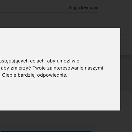
English version
Wspieram naukę
następujących celach:
aby umożliwić
,
aby zmierzyć Twoje zainteresowanie naszymi
a Ciebie bardziej odpowiednie
.