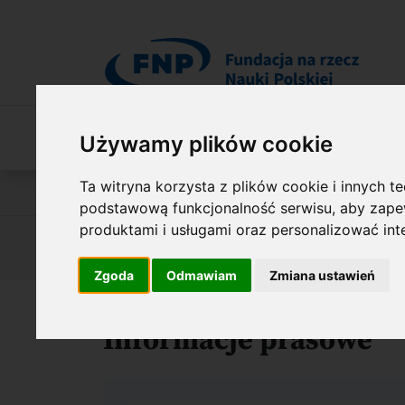
Przejdź do treści
O Fundacji
Nasza oferta
O naszych 
Używamy plików cookie
Ta witryna korzysta z plików cookie i innych t
Jesteś tutaj:
Biuro prasowe
Informacje prasowe
podstawową funkcjonalność serwisu
,
aby zapew
produktami i usługami oraz personalizować in
Informacje prasowe
Materiały do 
Zgoda
Odmawiam
Zmiana ustawień
Informacje prasowe