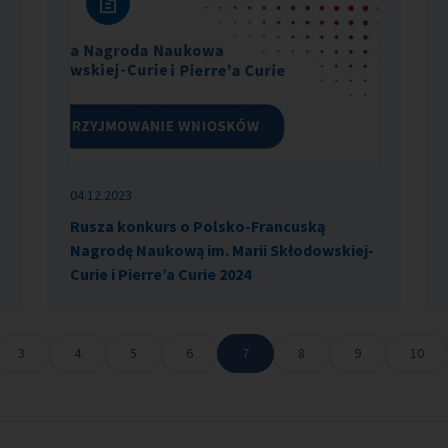
04.12.2023
Rusza konkurs o Polsko-Francuską
Nagrodę Naukową im. Marii Skłodowskiej-
Curie i Pierre’a Curie 2024
3
4
5
6
7
8
9
10