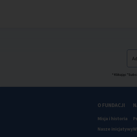
Ad
* Klikając "Su
O FUNDACJI
N
Misja i historia
P
Nasze inicjatywy
W