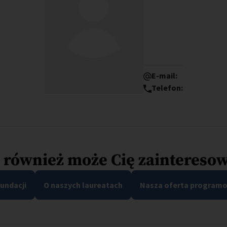
E-mail:
Telefon:
 również może Cię zaintereso
Fundacji
O naszych laureatach
Nasza oferta program