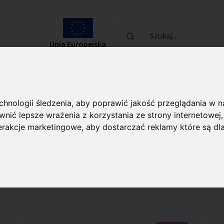
Szukaj...
Unia Europejska
laureatach
Kontakt
echnologii śledzenia, aby poprawić jakość przeglądania w 
nić lepsze wrażenia z korzystania ze strony internetowej
terakcje marketingowe
,
aby dostarczać reklamy które są dl
pobrania
Kontakt