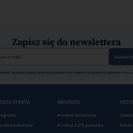
Zapisz się do newslettera
res e-mail...
Subskryb
bskrybuj" wyrażam zgodę na przetwarzanie moich danych osobowych zgodnie z
Klauzu
ASZA OFERTA
WESPRZYJ
PRZYD
rogramy
Przekaż darowiznę
Zamów
yniki konkursów
Przekaż 1.5% podatku
Nabór