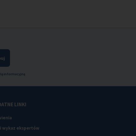
uj
lą informacyjną
ATNE LINKI
ienia
 i wykaz ekspertów