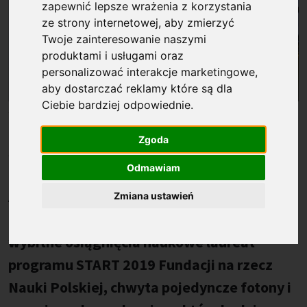
zapewnić lepsze wrażenia z korzystania
ze strony internetowej
,
aby zmierzyć
Twoje zainteresowanie naszymi
produktami i usługami oraz
personalizować interakcje marketingowe
,
aby dostarczać reklamy które są dla
Ciebie bardziej odpowiednie
.
Opublikowano: %s
30.05.2019
Kiedy ćwiczy zwroty na desce z żaglem,
Zgoda
światło nie jest dla niego żadną falą, tylko
Odmawiam
promieniami słońca ogrzewającymi skórę.
Ale w codziennej pracy, zamiast "łapać"
Zmiana ustawień
opaleniznę, Michał Parniak, wyróżniony za
wybitne osiągnięcia naukowe laureat
programu START 2019 Fundacji na rzecz
Nauki Polskiej, chwyta pojedyncze fotony i