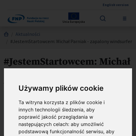
English version
Przejdź do treści
Unia Europejska
Jesteś tutaj:
Aktualności
#JestemStartowcem: Michał Parniak - zapalony windsurfer
#JestemStartowcem: Michał
Parniak - zapalony
windsurfer
Używamy plików cookie
Ta witryna korzysta z plików cookie i
innych technologii śledzenia, aby
poprawić jakość przeglądania w
następujących celach:
aby umożliwić
podstawową funkcjonalność serwisu
,
aby