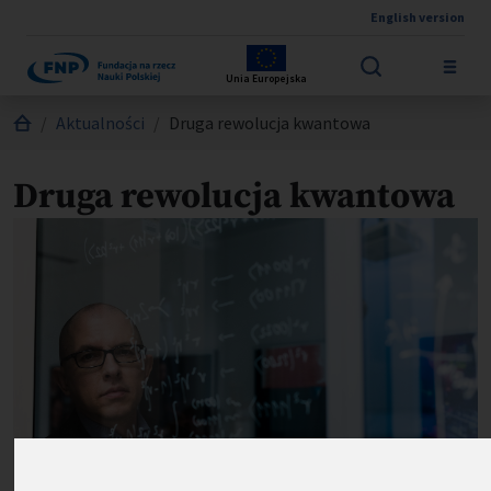
English version
Przejdź do treści
Unia Europejska
Jesteś tutaj:
Aktualności
Druga rewolucja kwantowa
Druga rewolucja kwantowa