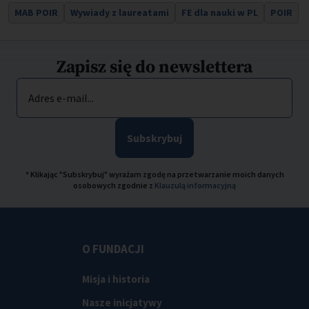
MAB POIR
Wywiady z laureatami
FE dla nauki w PL
POIR
Zapisz się do newslettera
Adres e-mail...
Subskrybuj
* Klikając "Subskrybuj" wyrażam zgodę na przetwarzanie moich danych
osobowych zgodnie z
Klauzulą informacyjną
O FUNDACJI
Misja i historia
Nasze inicjatywy