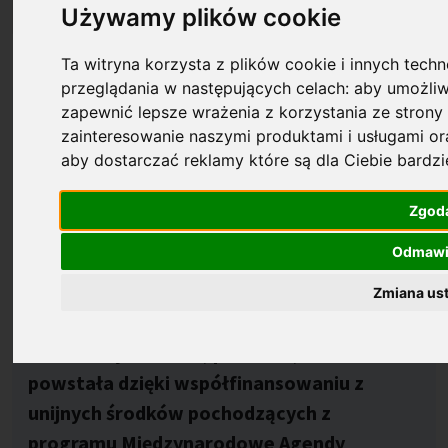
Używamy plików cookie
Prof. Konrad Banaszek
Ta witryna korzysta z plików cookie i innych techn
Opublikowano: %s
17.01.2023
przeglądania w następujących celach:
aby umożliw
Pierwsza rewolucja kwantowa przyniosła
zapewnić lepsze wrażenia z korzystania ze strony 
zainteresowanie naszymi produktami i usługami o
nam lasery i mikroprocesory. Druga może
aby dostarczać reklamy które są dla Ciebie bardz
dać jeszcze więcej, bo możliwości
komputerów, łączności i czujników rosną.
Zgod
W ścisłej czołówce naukowców
Odmaw
zajmujących się technologiami
kwantowymi jest prof. Konrad Banaszek,
Zmiana us
dyrektor Centrum Optycznych Technologii
Kwantowych na UW, placówki, która
powstała dzięki współfinansowaniu z
unijnych środków pochodzących z
programu Międzynarodowe Agendy