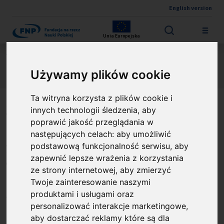
English version
Przejdź do treści
Unia Europejska
Jesteś tutaj:
Zapytanie ofertowe: Obsługa techniczna stron
Używamy plików cookie
internetowych FNP
Ta witryna korzysta z plików cookie i
Zapytanie ofertowe:
innych technologii śledzenia, aby
poprawić jakość przeglądania w
Obsługa techniczna stron
następujących celach:
aby umożliwić
internetowych FNP
podstawową funkcjonalność serwisu
,
aby
zapewnić lepsze wrażenia z korzystania
Opublikowano: %s
05.12.2025
ze strony internetowej
,
aby zmierzyć
Zapytanie ofertowe: Obsługa techniczna
Twoje zainteresowanie naszymi
stron internetowych FNP
produktami i usługami oraz
personalizować interakcje marketingowe
,
Termin złożenia oferty: 16.12.2025
aby dostarczać reklamy które są dla