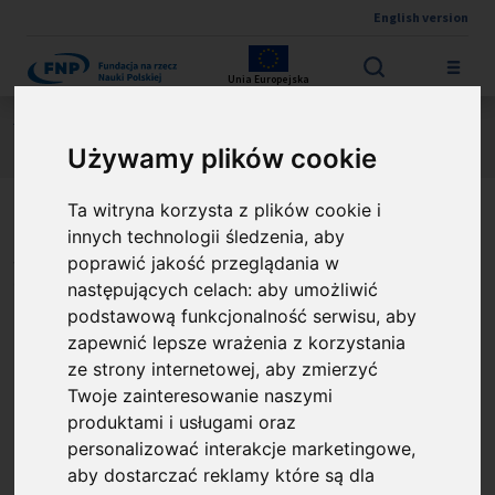
English version
Przejdź do treści
Unia Europejska
Jesteś tutaj:
Kontrola zamówień publicznych
Kontrola zamówień publicznych PO IR w Działaniu 4.4
Używamy plików cookie
Ta witryna korzysta z plików cookie i
Kontrola zamówień
innych technologii śledzenia, aby
publicznych PO IR w
poprawić jakość przeglądania w
następujących celach:
aby umożliwić
Działaniu 4.4
podstawową funkcjonalność serwisu
,
aby
zapewnić lepsze wrażenia z korzystania
Opublikowano: %s
25.03.2021
ze strony internetowej
,
aby zmierzyć
Poniżej udostępniamy kwestionariusz
Twoje zainteresowanie naszymi
kontroli zamówień publicznych PO IR
produktami i usługami oraz
prowadzonych w ramach Działania 4.4. -
personalizować interakcje marketingowe
,
aby dostarczać reklamy które są dla
Zwiększanie potencjału kadrowego sektora